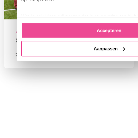
Wat je ook kiest, wij zorgen dat jouw ervaring top blijft!
Accepteren
Sporten, Interactief
Gemeente Temse
Aanpassen
27 mei 2018