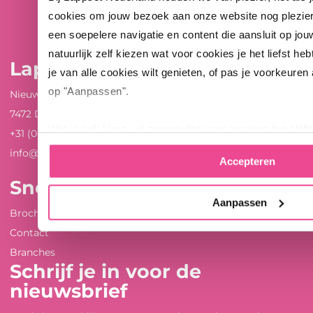
cookies om jouw bezoek aan onze website nog plezie
een soepelere navigatie en content die aansluit op jou
natuurlijk zelf kiezen wat voor cookies je het liefst heb
Lappset Nederland
je van alle cookies wilt genieten, of pas je voorkeuren
op "Aanpassen".
Nieuwenkampsmaten 12
7472 DE Goor
Wat je ook kiest, wij zorgen dat jouw ervaring top blijft!
+31 (0)547 289 410
info@lappset.nl
Accepteren
Snel naar ...
Aanpassen
Brochures en whitepapers
Contact
Branches
Schrijf je in voor de
nieuwsbrief