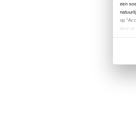
een soe
natuurli
op "Acc
door te
Wat je o