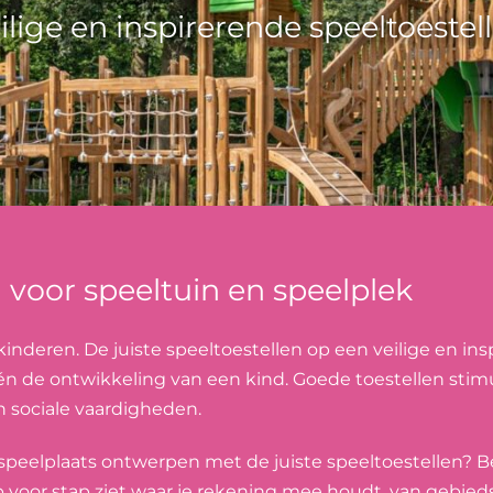
ilige en inspirerende speeltoestel
 voor speeltuin en speelplek
kinderen. De juiste speeltoestellen op een veilige en in
n de ontwikkeling van een kind. Goede toestellen stimul
n sociale vaardigheden.
f speelplaats ontwerpen met de juiste speeltoestellen? 
ap voor stap ziet waar je rekening mee houdt, van gebieds