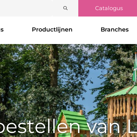
Catalogus
us
Productlijnen
Branches
oestellen van 