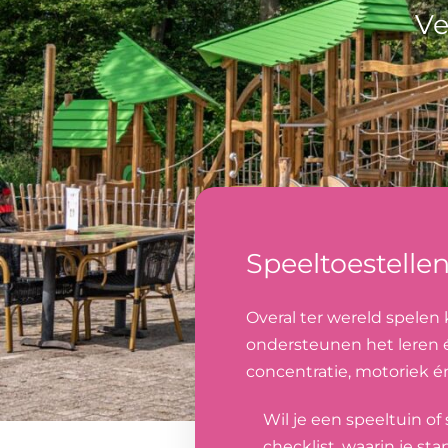
Ve
Speeltoestellen
Overal ter wereld spelen 
ondersteunen het leren é
concentratie, motoriek é
Wil je een speeltuin o
checklist, waarin je st