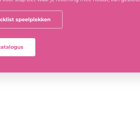
klist speelplekken
catalogus