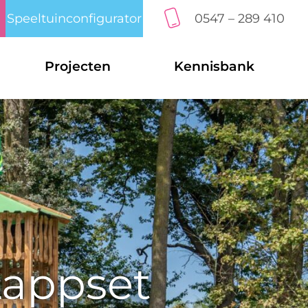
Speeltuinconfigurator
0547 – 289 410
Projecten
Kennisbank
Lappset