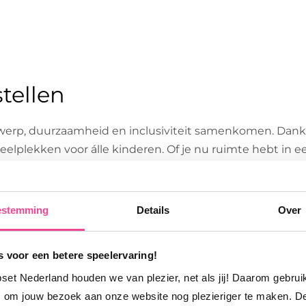
tellen
ntwerp, duurzaamheid en inclusiviteit samenkomen. Dan
peelplekken voor álle kinderen. Of je nu ruimte hebt in e
t en toekomstgerichte keuze in huis.
estemming
Details
Over
 voor een betere speelervaring!
pset Nederland houden we van plezier, net als jij! Daarom gebru
 om jouw bezoek aan onze website nog plezieriger te maken. D