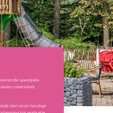
len
spirerende speelplek
eren creativiteit,
Bekijk dan onze handige
planning tot realisatie.