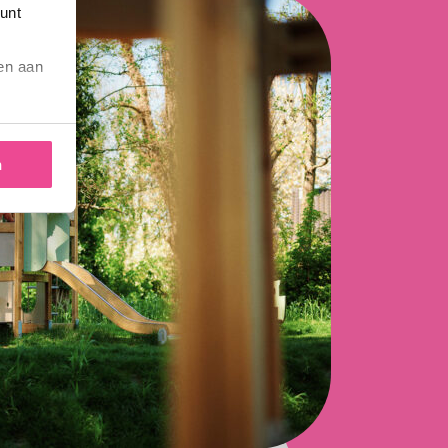
kunt
ren aan
n