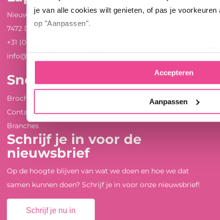
je van alle cookies wilt genieten, of pas je voorkeuren
Nieuwenkampsmaten 12
op "Aanpassen".
7472 DE Goor
+31 (0)547 289 410
Wat je ook kiest, wij zorgen dat jouw ervaring top blijft!
info@lappset.nl
Accepteren
Snel naar ...
Brochures en whitepapers
Aanpassen
Contact
Branches
Schrijf je in voor de
nieuwsbrief
Op de hoogte blijven van wat we doen en hoe we dat
samen kunnen doen? Schrijf je in voor onze nieuwsbrief!
Schrijf je nu in