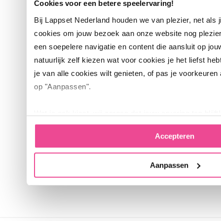
Cookies voor een betere speelervaring!
Chillout-serie en hoe deze
Bij Lappset Nederland houden we van plezier, net als 
jouw buitenruimte kan
cookies om jouw bezoek aan onze website nog plezie
verrijken? Neem contact met
een soepelere navigatie en content die aansluit op jou
ons op voor advies of vraag
natuurlijk zelf kiezen wat voor cookies je het liefst heb
direct een offerte aan. Samen
je van alle cookies wilt genieten, of pas je voorkeuren
creëren we een plek waar
op "Aanpassen".
mensen graag samenkomen
en ontspannen.
Wat je ook kiest, wij zorgen dat jouw ervaring top blijft!
Neem
On
Accepteren
contact
me
op
in
ca
Aanpassen