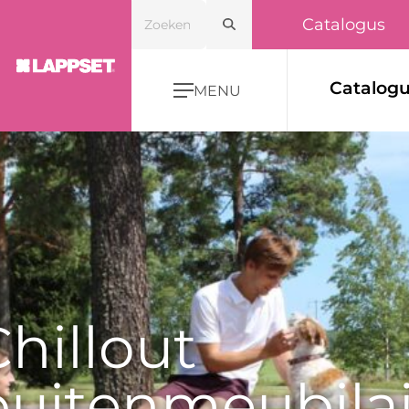
Catalogus
Catalog
MENU
hillout
buitenmeubilai