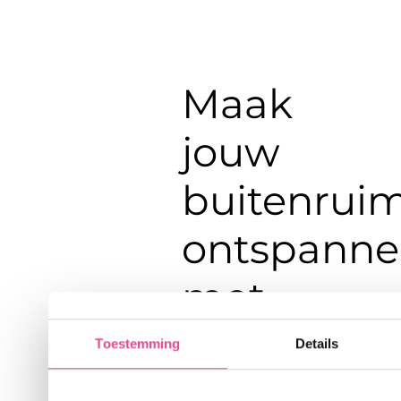
Maak
jouw
buitenrui
ontspann
met
Chillout
Toestemming
Details
Wil je meer weten over de