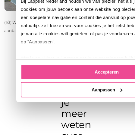
Bij Lappset Nederland houden we van plezier, net als 
cookies om jouw bezoek aan onze website nog plezie
een soepelere navigatie en content die aansluit op jou
(1/3) Wil je inspiratie opdoen? Bekijk hier een
natuurlijk zelf kiezen wat voor cookies je het liefst heb
aantal voorbeelden.
je van alle cookies wilt genieten, of pas je voorkeuren
op "Aanpassen".
Wat je ook kiest, wij zorgen dat jouw ervaring top blijft!
Accepteren
Wil
Aanpassen
je
meer
weten