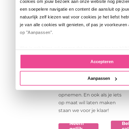
onze
cookies om jouw bezoek aan onze website nog plezie
een soepelere navigatie en content die aansluit op jou
calisthenics-
natuurlijk zelf kiezen wat voor cookies je het liefst heb
toestellen
je van alle cookies wilt genieten, of pas je voorkeuren
op "Aanpassen".
Neem een kijkje tussen ons
volledige aanbod
Wat je ook kiest, wij zorgen dat jouw ervaring top blijft!
calisthenics/street workout en
Accepteren
vraag een offerte aan. Als je
meer wil weten over onze
Aanpassen
calisthenics toestellen dan
kun je ook contact met ons
opnemen. En ook als je iets
op maat wil laten maken
staan we voor je klaar!
Neem
Be
gelijk
cal