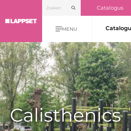
Catalogus
Catalog
MENU
Calisthenics