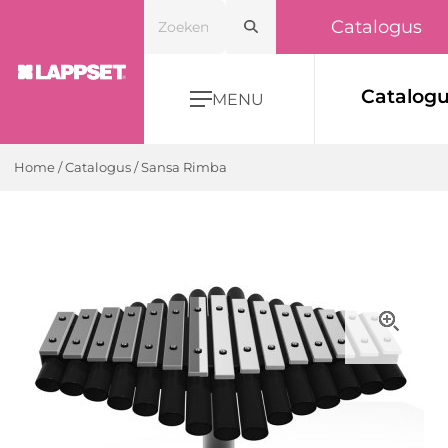
Catalogus
Catalog
MENU
Home
/
Catalogus
/
Sansa Rimba