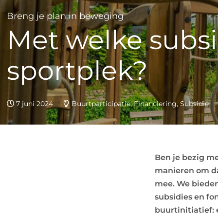
Breng je plan in beweging
Met welke subsid
sportplek?
7 juni 2024
Buurtparticipatie, Financiering, Subsidie
Ben je bezig me
manieren om da
mee. We bieden
subsidies en fo
buurtinitiatief