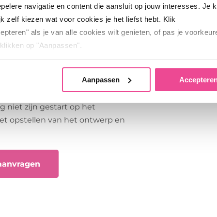
pelere navigatie en content die aansluit op jouw interesses. Je 
jk zelf kiezen wat voor cookies je het liefst hebt. Klik
liseren van inclusieve
epteren" als je van alle cookies wilt genieten, of pas je voorkeu
breken.
Gemeenten
,
scholen
en
 klikken op "Aanpassen".
anvragen tot €25.000. De
amen met kinderen zijn
ok kiest, wij zorgen dat jouw ervaring top blijft!
Aanpassen
Acceptere
ijn: 100% welkom, 70% van het
bespeelbaar voor álle kinderen.
g niet zijn gestart op het
et opstellen van het ontwerp en
 aanvragen