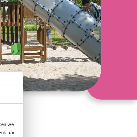
iken we
enk aan