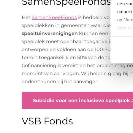
SamenSpeelFonds
een soe
natuurli
Het
SamenSpeelFonds
is bedoeld voor het rea
op "Acc
speelplekken in gemeenten waar die nog ont
door te
speeltuinverenigingen
kunnen een subsidie a
speelplek moet openbaar toegankelijk zijn, s
Wat je o
ontworpen en voldoen aan de 100-70-50-richtl
terrein toegankelijk en 50% van de toestellen 
Cofinanciering is vereist en het project mag no
moment van aanvragen. Wij helpen graag bij h
ondersteunen bij het aanvragen.
Subsidie voor een inclusieve speelplek
VSB Fonds