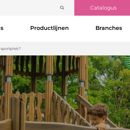
Catalogus
us
Productlijnen
Branches
f sportplek?