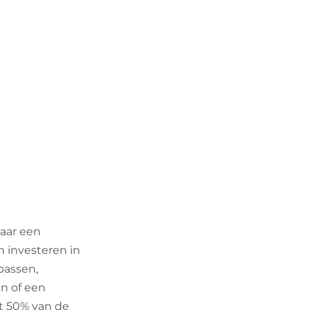
aar een
 investeren in
passen,
in of een
t 50% van de