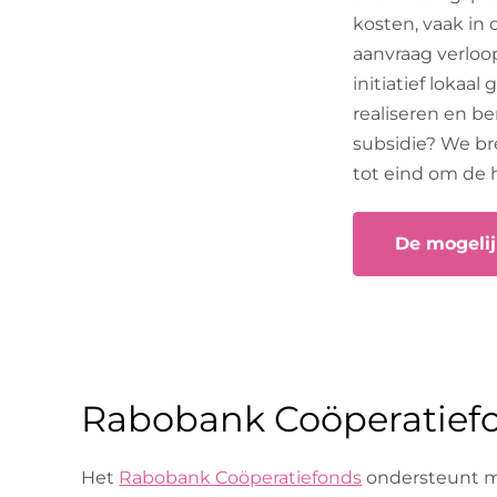
kosten, vaak in
aanvraag verloop
initiatief lokaa
realiseren en b
subsidie? We br
tot eind om de 
De mogelij
Rabobank Coöperatief
Het
Rabobank Coöperatiefonds
ondersteunt ma