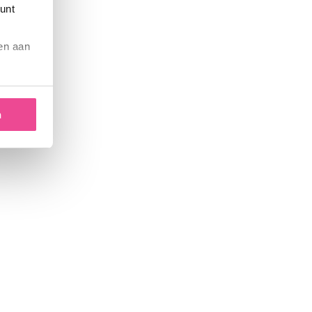
kunt
ren aan
n