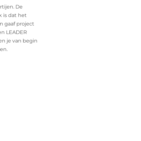
tijen. De
 is dat het
en gaaf project
 een LEADER
en je van begin
en.