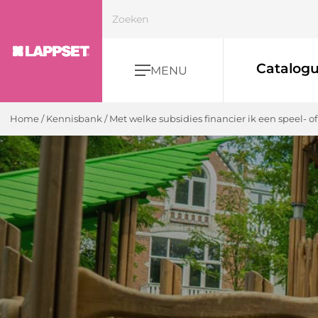
Catalog
MENU
Home
/ Kennisbank /
Met welke subsidies financier ik een speel- o