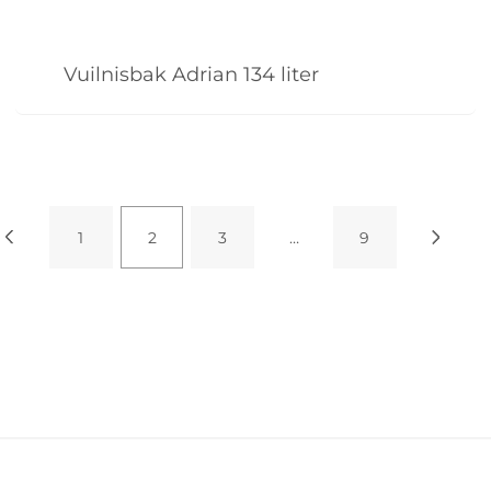
Vuilnisbak Adrian 134 liter
1
2
3
…
9