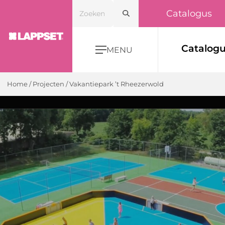
Catalogus
Catalog
MENU
Home
/ Projecten /
Vakantiepark ’t Rheezerwold