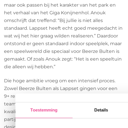
maar ook passen bij het karakter van het park en
het verhaal van het Giga Konijnenhol. Anouk
omschrijft dat treffend: “Bij jullie is niet alles
standaard. Lappset heeft echt goed meegedacht in
wat wij het hier graag wilden realiseren.” Daardoor
ontstond er geen standaard indoor speelplek, maar
een speelwereld die speciaal voor Beerze Bulten is
gemaakt. Of zoals Anouk zegt: “Het is een speeltuin
die alleen wij hebben.”
Die hoge ambitie vroeg om een intensief proces.
Zowel Beerze Bulten als Lappset gingen voor een
9+ resultaat. Van ontwerp tot realisatie bleef het
team scherp op beleving, veiligheid, planning en
Toestemming
Details
kwaliteit. Anouk: “Ik krijg heel veel energie van een
partij die ook een 9+ wil halen, die mee wil in ons
design en storytelling en daar ook het maximale uit