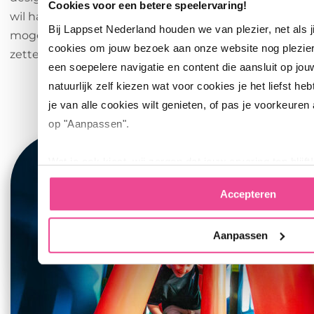
Cookies voor een betere speelervaring!
wil halen.” Precies die gedeelde ambitie maakte het
Bij Lappset Nederland houden we van plezier, net als 
mogelijk om in korte tijd een groot idee om te
cookies om jouw bezoek aan onze website nog plezie
zetten in een speelplek die klopt tot in de details.
een soepelere navigatie en content die aansluit op jou
natuurlijk zelf kiezen wat voor cookies je het liefst heb
je van alle cookies wilt genieten, of pas je voorkeuren
op "Aanpassen".
Wat je ook kiest, wij zorgen dat jouw ervaring top blijft!
Accepteren
Aanpassen