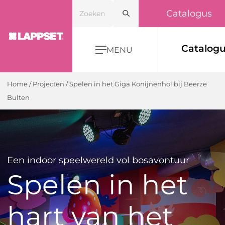
Catalogus
Catalog
MENU
Home
/ Projecten /
Spelen in het Giga Konijnenhol bij Beerze
Bulten
Een indoor speelwereld vol bosavontuur
Spelen in het
hart van het