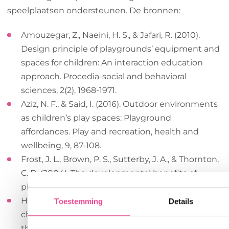
speelplaatsen ondersteunen. De bronnen:
Amouzegar, Z., Naeini, H. S., & Jafari, R. (2010).
Design principle of playgrounds’ equipment and
spaces for children: An interaction education
approach. Procedia-social and behavioral
sciences, 2(2), 1968-1971.
Aziz, N. F., & Said, I. (2016). Outdoor environments
as children’s play spaces: Playground
affordances. Play and recreation, health and
wellbeing, 9, 87-108.
Frost, J. L., Brown, P. S., Sutterby, J. A., & Thornton,
C. D. (2004). The developmental benefits of
playgrounds. Childhood Education, 81(1), 42.
Howard, J., & McInnes, K. (2013). The impact of
Toestemming
Details
children’s perception of an activity as play rather
than not play on emotional well‐being. Child: