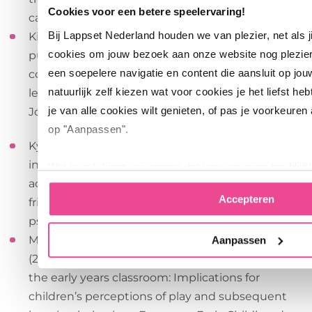
Cookies voor een betere speelervaring!
care, health and development, 39(5), 737-742.
Bij Lappset Nederland houden we van plezier, net als 
King, P., & Sills-Jones, P. (2018). Children’s use of
cookies om jouw bezoek aan onze website nog plezie
public spaces and the role of the adult–a
een soepelere navigatie en content die aansluit op jou
comparison of play ranging in the UK, and the
natuurlijk zelf kiezen wat voor cookies je het liefst heb
leikkipuisto (Play Parks) in Finland. International
je van alle cookies wilt genieten, of pas je voorkeuren
Journal of Play, 7(1), 27-40.
op "Aanpassen".
Kyttä, M. (2004). The extent of children’s
independent mobility and the number of
Wat je ook kiest, wij zorgen dat jouw ervaring top blijft!
actualized affordances as criteria for child-
Accepteren
friendly environments. Journal of environmental
psychology, 24(2), 179-198.
McInnes, K., Howard, J., Crowley, K., & Miles, G.
Aanpassen
(2013). The nature of adult–child interaction in
the early years classroom: Implications for
children’s perceptions of play and subsequent