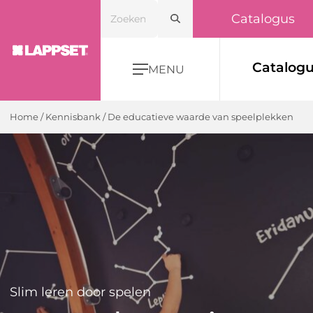
Catalogus
Catalog
MENU
Home
/ Kennisbank /
De educatieve waarde van speelplekken
Slim leren door spelen