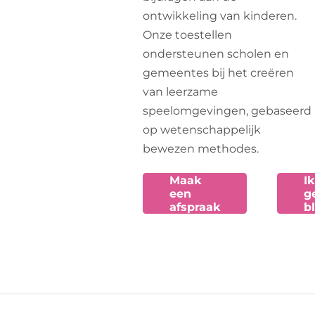
ontwikkeling van kinderen.
Onze toestellen
ondersteunen scholen en
gemeentes bij het creëren
van leerzame
speelomgevingen, gebaseerd
op wetenschappelijk
bewezen methodes.
Maak
I
een
g
afspraak
b