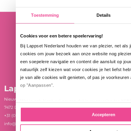
Toestemming
Details
Cookies voor een betere speelervaring!
Bij Lappset Nederland houden we van plezier, net als 
cookies om jouw bezoek aan onze website nog plezie
een soepelere navigatie en content die aansluit op jou
natuurlijk zelf kiezen wat voor cookies je het liefst heb
je van alle cookies wilt genieten, of pas je voorkeuren
op "Aanpassen".
Lappset Nederland
Nieuwenkampsmaten 12
Wat je ook kiest, wij zorgen dat jouw ervaring top blijft!
7472 DE Goor
Accepteren
+31 (0)547 289 410
info@lappset.nl