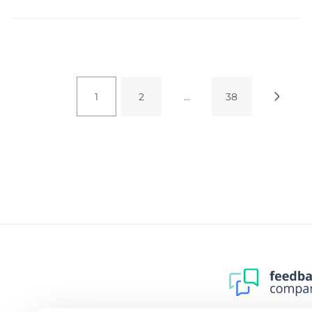
1
2
…
38