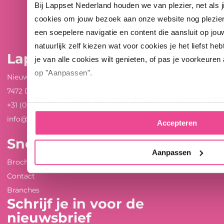
Bij Lappset Nederland houden we van plezier, net als 
cookies om jouw bezoek aan onze website nog plezie
een soepelere navigatie en content die aansluit op jou
natuurlijk zelf kiezen wat voor cookies je het liefst heb
Lappset Nederland
je van alle cookies wilt genieten, of pas je voorkeuren
op "Aanpassen".
Nieuwenkampsmaten 12
7472 DE Goor
Wat je ook kiest, wij zorgen dat jouw ervaring top blijft!
+31 (0)547 289 410
info@lappset.nl
Accepteren
Snel naar ...
Aanpassen
Brochures en whitepapers
Contact
Branches
Schrijf je in voor de
nieuwsbrief